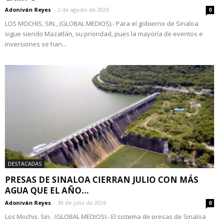
Adoniván Reyes
-
2 de agosto de 2026
0
LOS MOCHIS, SIN., (GLOBAL MEDIOS).- Para el gobierno de Sinaloa
sigue siendo Mazatlán, su prioridad, pues la mayoría de eventos e
inversiones se han...
DESTACADAS
PRESAS DE SINALOA CIERRAN JULIO CON MÁS
AGUA QUE EL AÑO...
Adoniván Reyes
-
30 de julio de 2026
0
Los Mochis, Sin., (GLOBAL MEDIOS).- El sistema de presas de Sinaloa