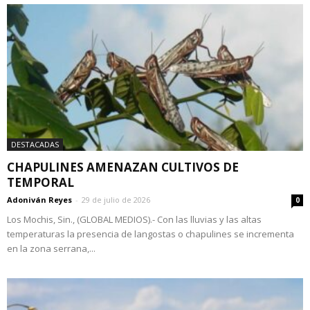
DESTACADAS
CHAPULINES AMENAZAN CULTIVOS DE
TEMPORAL
Adoniván Reyes
-
29 de julio de 2026
0
Los Mochis, Sin., (GLOBAL MEDIOS).- Con las lluvias y las altas
temperaturas la presencia de langostas o chapulines se incrementa
en la zona serrana,...