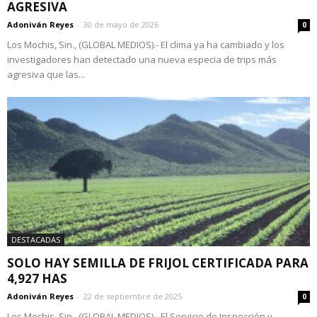
AGRESIVA
Adoniván Reyes
-
30 de mayo de 2026
0
Los Mochis, Sin., (GLOBAL MEDIOS).- El clima ya ha cambiado y los
investigadores han detectado una nueva especia de trips más
agresiva que las...
DESTACADAS
SOLO HAY SEMILLA DE FRIJOL CERTIFICADA PARA
4,927 HAS
Adoniván Reyes
-
22 de septiembre de 2025
0
Los Mochis, Sin., (GLOBAL MEDIOS).- El Servicio de Inspección y