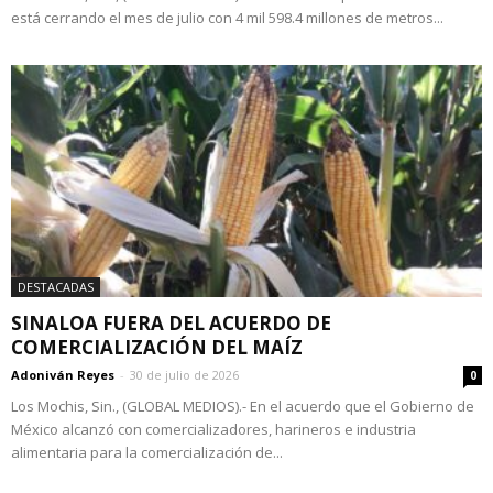
está cerrando el mes de julio con 4 mil 598.4 millones de metros...
DESTACADAS
SINALOA FUERA DEL ACUERDO DE
COMERCIALIZACIÓN DEL MAÍZ
Adoniván Reyes
-
30 de julio de 2026
0
Los Mochis, Sin., (GLOBAL MEDIOS).- En el acuerdo que el Gobierno de
México alcanzó con comercializadores, harineros e industria
alimentaria para la comercialización de...